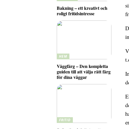
s
Bakning – ett kreativt och
roligt fritidsintresse
fr
D
i
V
HEM
t
Väggfärg – Den kompletta
guiden till att välja rätt färg
I
för dina väggar
d
E
d
h
FRITID
e