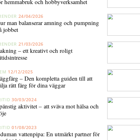
ör hemmabruk och hobbyverksamhet
RENDER
24/04/2026
ur man balanserar amning och pumpning
å jobbet
RENDER
21/03/2026
akning – ett kreativt och roligt
itidsintresse
EM
12/12/2025
äggfärg – Den kompletta guiden till att
älja rätt färg för dina väggar
RITID
30/03/2024
pänstig aktivitet – att sväva mot hälsa och
öje
RITID
01/08/2023
duman vattenpipa: En utmärkt partner för