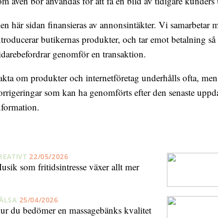
om även bör användas för att få en bild av tidigare kunders 
en här sidan finansieras av annonsintäkter. Vi samarbetar m
ntroducerar butikernas produkter, och tar emot betalning så
idarebefordrar genomför en transaktion.
akta om produkter och internetföretag underhålls ofta, men
orrigeringar som kan ha genomförts efter den senaste uppd
nformation.
REATIVT
22/05/2026
usik som fritidsintresse växer allt mer
ÄLSA
25/04/2026
ur du bedömer en massagebänks kvalitet