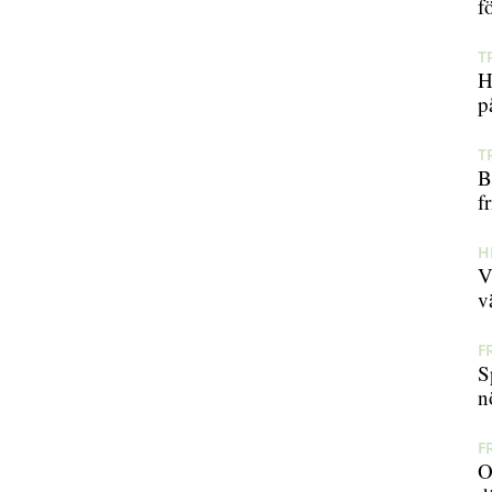
f
T
H
p
T
B
fr
H
V
v
F
S
n
F
O