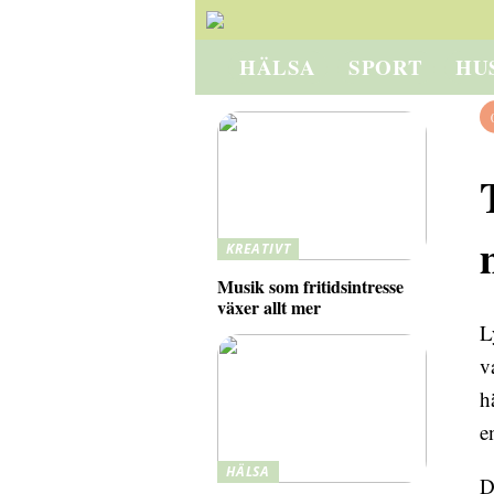
HÄLSA
SPORT
HU
KREATIVT
Musik som fritidsintresse
växer allt mer
L
v
h
e
HÄLSA
D