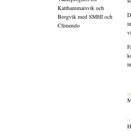
s
Katthammarsvik och
D
Borgvik med SMHI och
i
Climendo
v
F
k
i
K
M
H
H