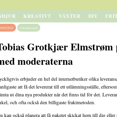
SDJUR
KREATIVT
VÄXTER
DIY
FRI
02/02/2022
Uncategorized
Tobias Grotkjær Elmstrøm p
med moderaterna
yckligtvis erbjuder en hel del internetbutiker olika leverans
anligaste att få det levererat till ett utlämningsställe, eftersom
ämta ut dina nya produkter när det finns tid för det. Lever
nkel, och ofta också den billigaste fraktmetoden.
u kan också planera att få paketet skickat hem till dig eller 