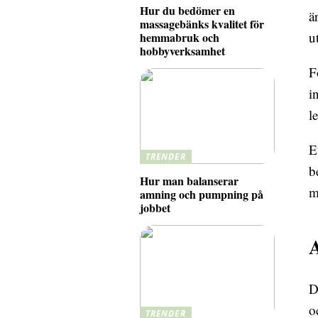
Hur du bedömer en
ä
massagebänks kvalitet för
u
hemmabruk och
hobbyverksamhet
F
i
l
E
TRENDER
b
Hur man balanserar
m
amning och pumpning på
jobbet
A
D
o
TRENDER