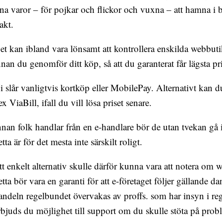
ina varor – för pojkar och flickor och vuxna – att hamna i b
akt.
et kan ibland vara lönsamt att kontrollera enskilda webbutik
nnan du genomför ditt köp, så att du garanterat får lägsta pri
i slår vanligtvis kortköp eller MobilePay. Alternativt kan
.ex ViaBill, ifall du vill lösa priset senare.
nnan folk handlar från en e-handlare bör de utan tvekan gå 
etta är för det mesta inte särskilt roligt.
tt enkelt alternativ skulle därför kunna vara att notera om
etta bör vara en garanti för att e-företaget följer gällande da
andeln regelbundet övervakas av proffs. som har insyn i r
rbjuds du möjlighet till support om du skulle stöta på pr