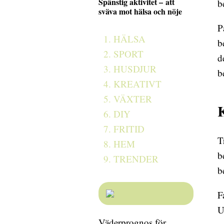
Spänstig aktivitet – att
b
sväva mot hälsa och nöje
P
HÄLSA
b
SPORT
d
HUSDJUR
b
KREATIVT
VÄXTER
K
DIY
FRITID
T
HEM
b
TRENDER
be
F
U
Väderprognos för