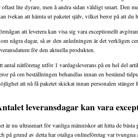
r oftast lite dyrare, men å andra sidan väldigt smart. Den m
tan tvekan att hämta ut paketet själv, vilket beror på att du h
örmågan att leverera kan visa sig vara exceptionellt avgöran
nom några dagar, så av den anledningen är det verkligen centr
everansdatum för den aktuella produkten.
tt antal nätföretag utför 1 vardagsleverans på en hel del ar
eror på om beställningen behandlas innan en bestämd tidpun
öjlighet att nå få paketet skickat innan personalen stänger f
ntalet leveransdagar kan vara except
et är nu ultrasmart för vanliga människor att hitta de bästa 
ch på grund av detta har otaliga onlineföretag var tvungna 