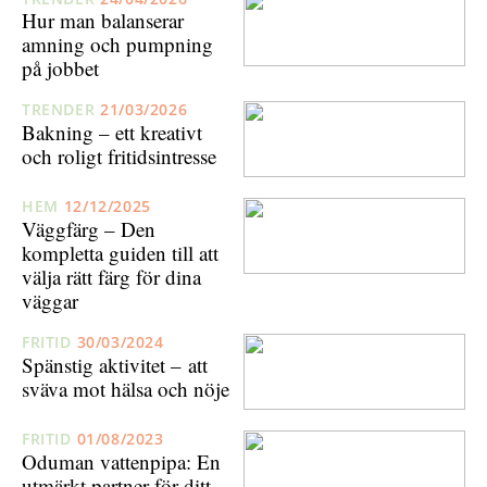
Hur man balanserar
amning och pumpning
på jobbet
TRENDER
21/03/2026
Bakning – ett kreativt
och roligt fritidsintresse
HEM
12/12/2025
Väggfärg – Den
kompletta guiden till att
välja rätt färg för dina
väggar
FRITID
30/03/2024
Spänstig aktivitet – att
sväva mot hälsa och nöje
FRITID
01/08/2023
Oduman vattenpipa: En
utmärkt partner för ditt