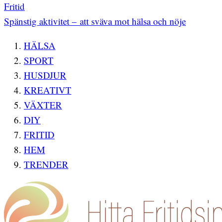
Fritid
Spänstig aktivitet – att sväva mot hälsa och nöje
HÄLSA
SPORT
HUSDJUR
KREATIVT
VÄXTER
DIY
FRITID
HEM
TRENDER