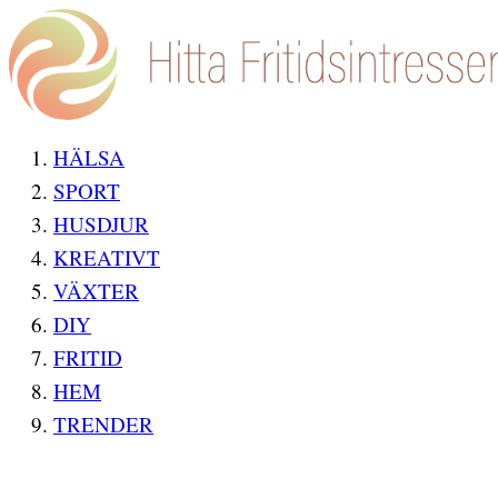
HÄLSA
SPORT
HUSDJUR
KREATIVT
VÄXTER
DIY
FRITID
HEM
TRENDER