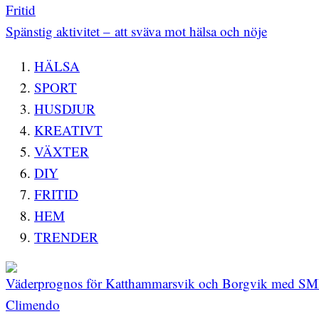
Fritid
Spänstig aktivitet – att sväva mot hälsa och nöje
HÄLSA
SPORT
HUSDJUR
KREATIVT
VÄXTER
DIY
FRITID
HEM
TRENDER
Väderprognos för Katthammarsvik och Borgvik med SM
Climendo