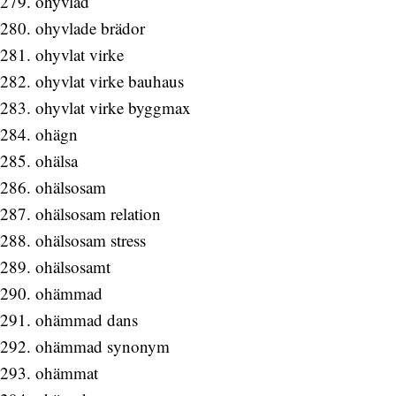
ohyvlad
ohyvlade brädor
ohyvlat virke
ohyvlat virke bauhaus
ohyvlat virke byggmax
ohägn
ohälsa
ohälsosam
ohälsosam relation
ohälsosam stress
ohälsosamt
ohämmad
ohämmad dans
ohämmad synonym
ohämmat