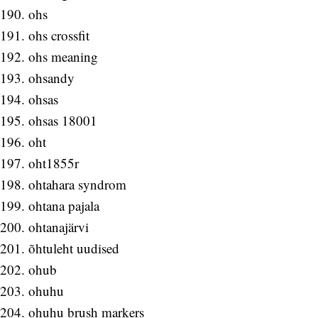
ohs
ohs crossfit
ohs meaning
ohsandy
ohsas
ohsas 18001
oht
oht1855r
ohtahara syndrom
ohtana pajala
ohtanajärvi
õhtuleht uudised
ohub
ohuhu
ohuhu brush markers