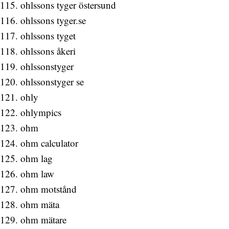
ohlssons tyger östersund
ohlssons tyger.se
ohlssons tyget
ohlssons åkeri
ohlssonstyger
ohlssonstyger se
ohly
ohlympics
ohm
ohm calculator
ohm lag
ohm law
ohm motstånd
ohm mäta
ohm mätare