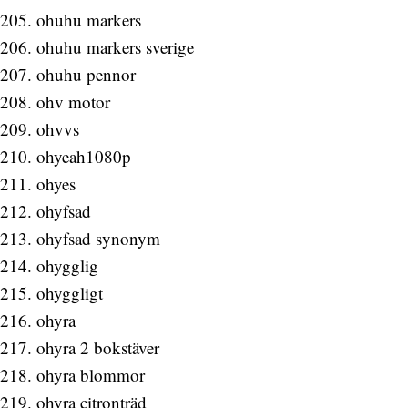
ohuhu markers
ohuhu markers sverige
ohuhu pennor
ohv motor
ohvvs
ohyeah1080p
ohyes
ohyfsad
ohyfsad synonym
ohygglig
ohyggligt
ohyra
ohyra 2 bokstäver
ohyra blommor
ohyra citronträd