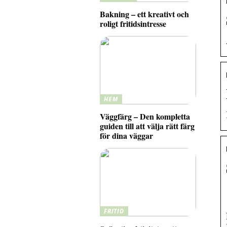
Bakning – ett kreativt och
roligt fritidsintresse
HEM
Väggfärg – Den kompletta
guiden till att välja rätt färg
för dina väggar
FRITID