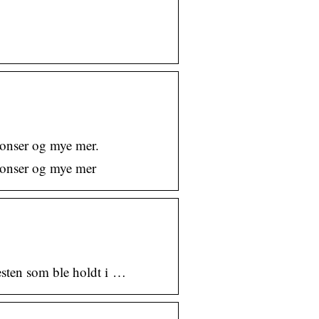
nnonser og mye mer.
nnonser og mye mer
esten som ble holdt i …