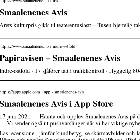
http s://www.smaalenene.no › lok…
Smaalenenes Avis
Årets kulturpris gikk til teaterentusiast: – Tusen hjertelig tak
http s://www.smaalenene.no › indre-østfold
Papiravisen – Smaalenenes Avis
Indre-østfold · 17 sjåfører tatt i trafikkontroll · Hyggelig 
http s://apps.apple.com › app › smaalenenes-avis
Smaalenenes Avis i App Store
17 juni 2021 — Hämta och upplev Smaalenenes Avis på di
… Vi sender også ut pushvarslinger når vi har viktige nyh
Läs recensioner, jämför kundbetyg, se skärmavbilder och 
Hämta och upplev Smaalenenes Avis på din iPhone, iPad 