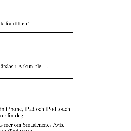
k for tilliten!
80-årslag i Askim ble …
n iPhone, iPad och iPod touch
eter for deg …
läs mer om Smaalenenes Avis.
och iPod touch.