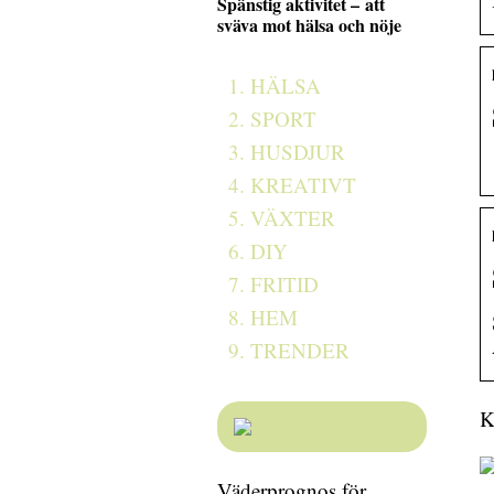
Spänstig aktivitet – att
sväva mot hälsa och nöje
HÄLSA
SPORT
HUSDJUR
KREATIVT
VÄXTER
DIY
FRITID
HEM
TRENDER
K
Väderprognos för