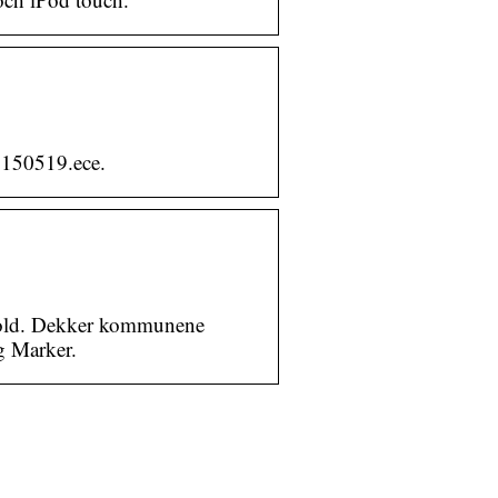
7150519.ece.
fold. Dekker kommunene
g Marker.