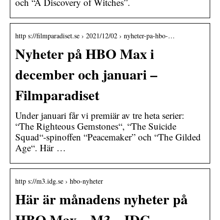
och “A Discovery of Witches”.
http s://filmparadiset.se › 2021/12/02 › nyheter-pa-hbo-…
Nyheter på HBO Max i
december och januari –
Filmparadiset
Under januari får vi premiär av tre heta serier:
“The Righteous Gemstones“, “The Suicide
Squad“-spinoffen “Peacemaker” och “The Gilded
Age“. Här …
http s://m3.idg.se › hbo-nyheter
Här är månadens nyheter på
HBO Max – M3 – IDG