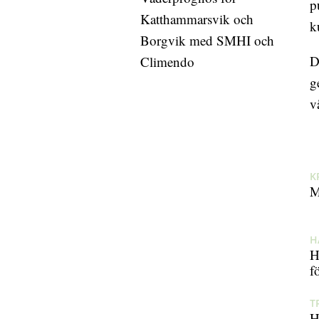
p
Katthammarsvik och
k
Borgvik med SMHI och
D
Climendo
g
v
K
M
H
H
f
T
H