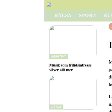
HÄLSA
SPORT
HU
KREATIVT
M
Musik som fritidsintresse
p
växer allt mer
d
l
L
n
HÄLSA
d