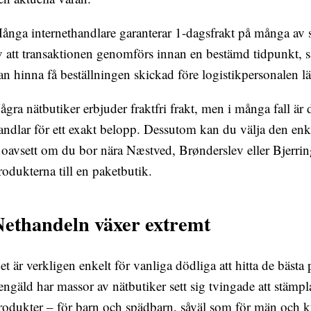
ånga internethandlare garanterar 1-dagsfrakt på många av si
v att transaktionen genomförs innan en bestämd tidpunkt, så
an hinna få beställningen skickad före logistikpersonalen
ågra nätbutiker erbjuder fraktfri frakt, men i många fall är 
andlar för ett exakt belopp. Dessutom kan du välja den enk
 oavsett om du bor nära Næstved, Brønderslev eller Bjerring
rodukterna till en paketbutik.
ethandeln växer extremt
et är verkligen enkelt för vanliga dödliga att hitta de bästa 
engäld har massor av nätbutiker sett sig tvingade att stämpl
rodukter – för barn och spädbarn, såväl som för män och k