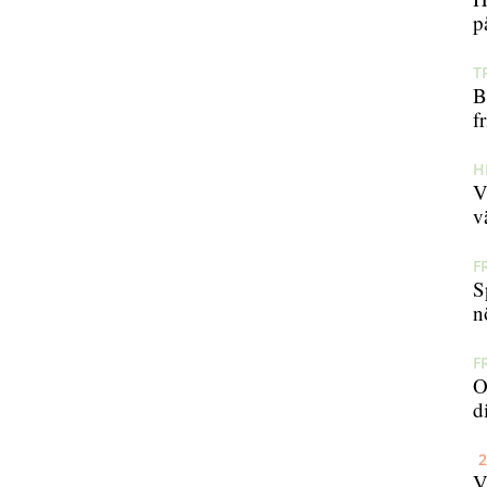
p
T
B
fr
H
V
v
F
S
n
F
O
di
2
V