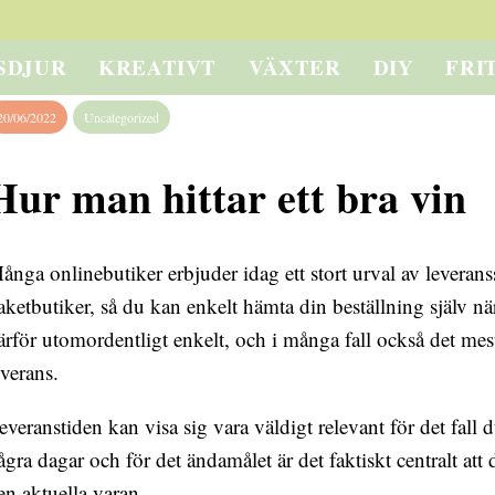
SDJUR
KREATIVT
VÄXTER
DIY
FRI
20/06/2022
Uncategorized
Hur man hittar ett bra vin
ånga onlinebutiker erbjuder idag ett stort urval av leveranss
aketbutiker, så du kan enkelt hämta din beställning själv när
ärför utomordentligt enkelt, och i många fall också det mest
everans.
everanstiden kan visa sig vara väldigt relevant för det fall
ågra dagar och för det ändamålet är det faktiskt centralt at
en aktuella varan.