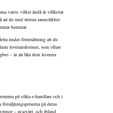
na varor, vilket ändå är villkorat
 att de med största sannolikhet
 lämnar hemmat
detta under förutsättning att du
laste leveransformen, som oftast
bro – är att låta dem leverera
priserna på olika e-handlare och i
a försäljningspriserna på deras
vinnor – avsevärt, och ibland