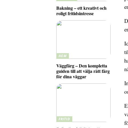
e
Bakning – ett kreativt och
roligt fritidsintresse
D
e
I
t
HEM
h
Väggfärg – Den kompletta
n
guiden till att välja rätt färg
för dina väggar
I
o
E
v
FRITID
f