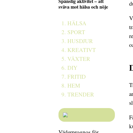
Spänstig aktivitet – att
d
sväva mot hälsa och nöje
V
HÄLSA
t
SPORT
r
HUSDJUR
o
KREATIVT
VÄXTER
D
DIY
FRITID
T
HEM
a
TRENDER
s
F
k
Väderprognos för