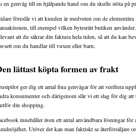
u en genväg till en hjälpande hand om du skulle stöta på p
idare föreslår vi att kunden är medveten om de elementära 
ransaktionen, till exempel vilken bytesrätt butiken använder
elevant att du säkrar din faktura hela tiden, så att du kan b
avsett om du handlar till vuxen eller barn.
en lättast köpta formen av frakt
rustpilot ger dig ett antal fina genvägar för att verifiera upp
ndra konsumenter och därigenom slår vi ett slag för dig att 
lutför din shopping.
acebook innehåller även ett antal användbara lösningar för at
undnöjdhet. Utöver det kan man faktiskt se återförsäljare o