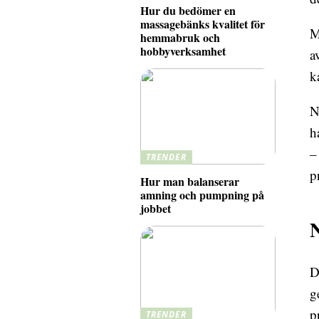
Hur du bedömer en
massagebänks kvalitet för
M
hemmabruk och
hobbyverksamhet
a
k
N
h
–
TRENDER
p
Hur man balanserar
amning och pumpning på
jobbet
N
D
g
p
TRENDER