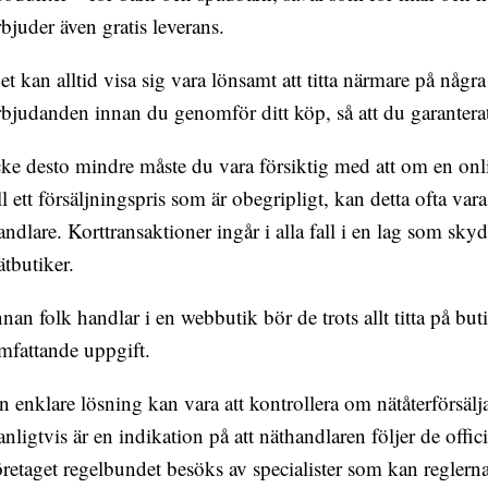
rbjuder även gratis leverans.
et kan alltid visa sig vara lönsamt att titta närmare på några
rbjudanden innan du genomför ditt köp, så att du garanterat
cke desto mindre måste du vara försiktig med att om en on
ill ett försäljningspris som är obegripligt, kan detta ofta va
andlare. Korttransaktioner ingår i alla fall i en lag som sky
ätbutiker.
nnan folk handlar i en webbutik bör de trots allt titta på but
mfattande uppgift.
n enklare lösning kan vara att kontrollera om nätåterförsäl
anligtvis är en indikation på att näthandlaren följer de offic
öretaget regelbundet besöks av specialister som kan regler