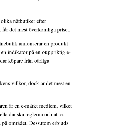
 olika nätbutiker efter
 får det mest överkomliga priset.
linebutik annonserar en produkt
ra en indikator på en ouppriktig e-
ddar köpare från oärliga
ikens villkor, dock är det mest en
jaren är en e-märkt medlem, vilket
iella danska reglerna och att e-
na på området. Dessutom erbjuds