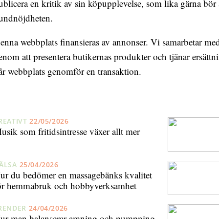
ublicera en kritik av sin köpupplevelse, som lika gärna bör
undnöjdheten.
enna webbplats finansieras av annonser. Vi samarbetar med 
enom att presentera butikernas produkter och tjänar ersät
år webbplats genomför en transaktion.
REATIVT
22/05/2026
usik som fritidsintresse växer allt mer
ÄLSA
25/04/2026
ur du bedömer en massagebänks kvalitet
ör hemmabruk och hobbyverksamhet
RENDER
24/04/2026
ur man balanserar amning och pumpning