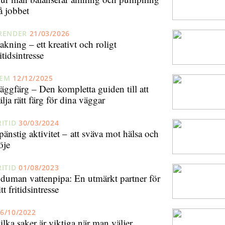
å jobbet
RENDER
21/03/2026
akning – ett kreativt och roligt
itidsintresse
EM
12/12/2025
äggfärg – Den kompletta guiden till att
älja rätt färg för dina väggar
RITID
30/03/2024
pänstig aktivitet – att sväva mot hälsa och
öje
RITID
01/08/2023
duman vattenpipa: En utmärkt partner för
tt fritidsintresse
6/10/2022
ilka saker är viktiga när man väljer