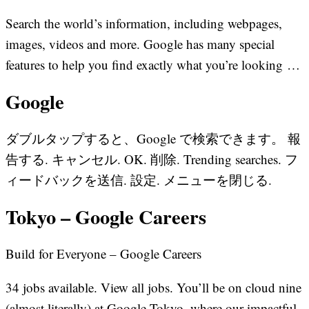
Search the world’s information, including webpages,
images, videos and more. Google has many special
features to help you find exactly what you’re looking …
Google
ダブルタップすると、Google で検索できます。 報
告する. キャンセル. OK. 削除. Trending searches. フ
ィードバックを送信. 設定. メニューを閉じる.
Tokyo – Google Careers
Build for Everyone – Google Careers
34 jobs available. View all jobs. You’ll be on cloud nine
(almost literally) at Google Tokyo, where our impactful