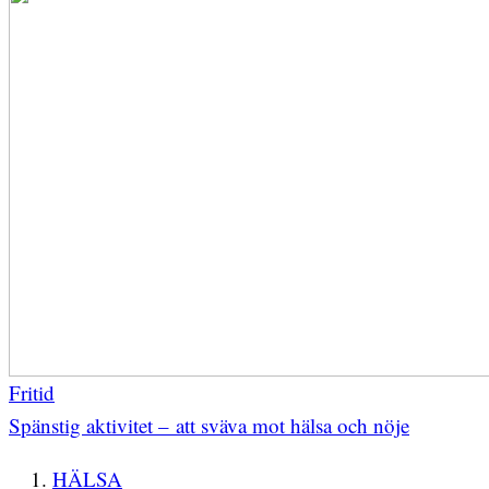
Fritid
Spänstig aktivitet – att sväva mot hälsa och nöje
HÄLSA